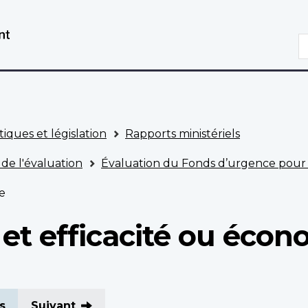
Aller
Passer
au
à
R
contenu
la
principal
version
HTML
simplifiée
tiques et législation
Rapports ministériels
 de l'évaluation
Évaluation du Fonds d’urgence pour 
e
et efficacité ou écon
s
Suivant