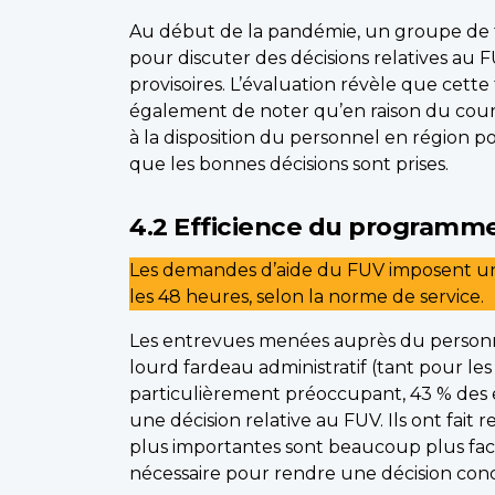
Au début de la pandémie, un groupe de tr
pour discuter des décisions relatives au 
provisoires. L’évaluation révèle que cette
également de noter qu’en raison du cour
à la disposition du personnel en région 
que les bonnes décisions sont prises.
4.2 Efficience du programm
Les demandes d’aide du FUV imposent un 
les 48 heures, selon la norme de service.
Les entrevues menées auprès du personne
lourd fardeau administratif (tant pour le
particulièrement préoccupant, 43 % des 
une décision relative au FUV. Ils ont fai
plus importantes sont beaucoup plus faci
nécessaire pour rendre une décision con