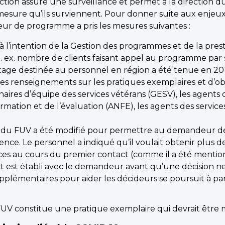
onction assure une surveillance et permet à la directio
à mesure qu’ils surviennent. Pour donner suite aux enje
cteur de programme a pris les mesures suivantes :
 l’intention de la Gestion des programmes et de la presta
p. ex. nombre de clients faisant appel au programme par
rtage destinée au personnel en région a été tenue en 201
renseignements sur les pratiques exemplaires et d’obteni
nnaires d’équipe des services vétérans (GESV), les agents
rmation et de l’évaluation (ANFE), les agents des service
 du FUV a été modifié pour permettre au demandeur de
ence. Le personnel a indiqué qu’il voulait obtenir plus 
ences au cours du premier contact (comme il a été ment
 est établi avec le demandeur avant qu’une décision ne
supplémentaires pour aider les décideurs se poursuit à pa
 FUV constitue une pratique exemplaire qui devrait êtr