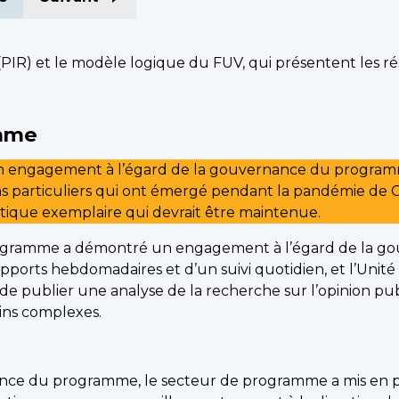
 (PIR) et le modèle logique du FUV, qui présentent les r
amme
engagement à l’égard de la gouvernance du programme, 
 particuliers qui ont émergé pendant la pandémie de CO
ique exemplaire qui devrait être maintenue.
rogramme a démontré un engagement à l’égard de la go
apports hebdomadaires et d’un suivi quotidien, et l’Uni
e publier une analyse de la recherche sur l’opinion pub
oins complexes.
nce du programme, le secteur de programme a mis en pl