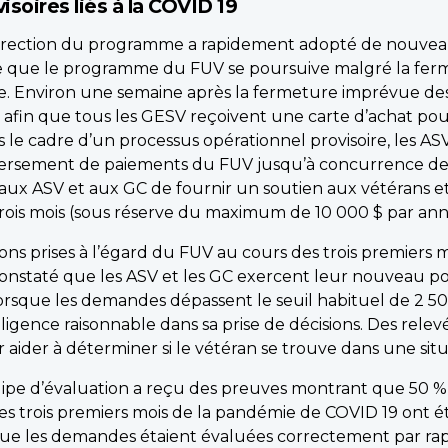
isoires liés à la COVID 19
 direction du programme a rapidement adopté de nouve
ce que le programme du FUV se poursuive malgré la fer
ile. Environ une semaine après la fermeture imprévue d
ce afin que tous les GESV reçoivent une carte d’achat p
ns le cadre d’un processus opérationnel provisoire, les A
versement de paiements du FUV jusqu’à concurrence de 1
aux ASV et aux GC de fournir un soutien aux vétérans et
ois mois (sous réserve du maximum de 10 000 $ par ann
ions prises à l’égard du FUV au cours des trois premiers
constaté que les ASV et les GC exercent leur nouveau pou
orsque les demandes dépassent le seuil habituel de 2 500
igence raisonnable dans sa prise de décisions. Des relevé
ider à déterminer si le vétéran se trouve dans une situ
uipe d’évaluation a reçu des preuves montrant que 50 
 trois premiers mois de la pandémie de COVID 19 ont ét
r que les demandes étaient évaluées correctement par ra