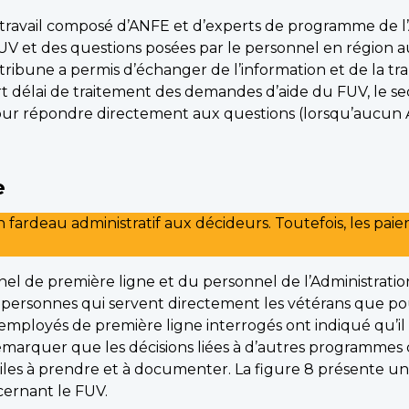
avail composé d’ANFE et d’experts de programme de l’Ad
FUV et des questions posées par le personnel en région 
 tribune a permis d’échanger de l’information et de la tr
t délai de traitement des demandes d’aide du FUV, le 
pour répondre directement aux questions (lorsqu’aucun AN
e
fardeau administratif aux décideurs. Toutefois, les pa
l de première ligne et du personnel de l’Administratio
s personnes qui servent directement les vétérans que po
employés de première ligne interrogés ont indiqué qu’i
t remarquer que les décisions liées à d’autres programmes
les à prendre et à documenter. La figure 8 présente une
cernant le FUV.