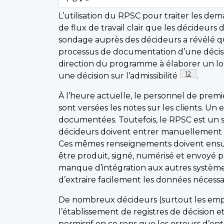
L’utilisation du RPSC pour traiter les de
de flux de travail clair que les décideurs
sondage auprès des décideurs a révélé q
processus de documentation d’une décisi
direction du programme à élaborer un lon
Note de bas 
12
une décision sur l’admissibilité
.
À l’heure actuelle, le personnel de premi
sont versées les notes sur les clients. U
documentées. Toutefois, le RPSC est un 
décideurs doivent entrer manuellement d
Ces mêmes renseignements doivent ensuit
être produit, signé, numérisé et envoyé p
manque d’intégration aux autres systèmes
d’extraire facilement les données nécess
De nombreux décideurs (surtout les empl
l’établissement de registres de décision e
permissif en ce sens que les erreurs d’e