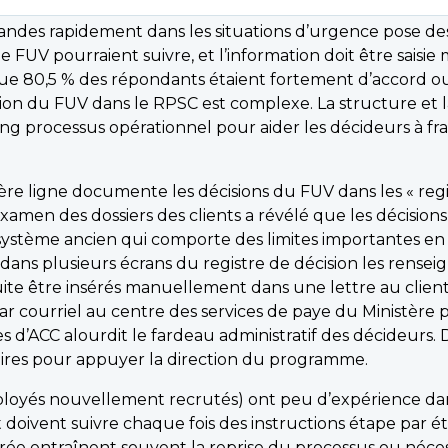
mandes rapidement dans les situations d’urgence pose de
 de FUV pourraient suivre, et l’information doit être sais
ue 80,5 % des répondants étaient fortement d’accord ou
on du FUV dans le RPSC est complexe. La structure et l
g processus opérationnel pour aider les décideurs à fra
de page
ère ligne documente les décisions du FUV dans les « reg
n examen des dossiers des clients a révélé que les décisi
système ancien qui comporte des limites importantes en 
ans plusieurs écrans du registre de décision les rens
e être insérés manuellement dans une lettre au client,
ar courriel au centre des services de paye du Ministère
 d’ACC alourdit le fardeau administratif des décideurs. 
aires pour appuyer la direction du programme.
oyés nouvellement recrutés) ont peu d’expérience dans
t doivent suivre chaque fois des instructions étape par é
ntrée entraînent souvent la reprise du processus ou néc