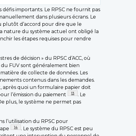
s défis importants. Le RPSC ne fournit pas
ie manuellement dans plusieurs écrans. Le
 plutôt d’accord pour dire que le
a nature du système actuel ont obligé la
nchir les étapes requises pour rendre
istres de décision » du RPSC d’ACC, où
ons du FUV sont généralement bien
matière de collecte de données. Les
eignements contenus dans les demandes.
 après quoi un formulaire papier doit
Note de bas de page
13
 pour l’émission du paiement
. Le
De plus, le système ne permet pas
 l’utilisation du RPSC pour
Note de bas de page
14
tape
. Le système du RPSC est peu
essitent une intervention du personnel de