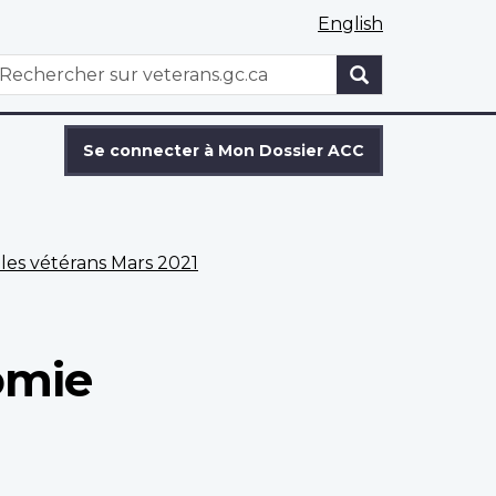
English
WxT
echercher
Search
form
Se connecter à Mon Dossier ACC
les vétérans Mars 2021
omie