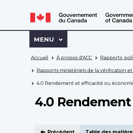
WxT
WxT
Language
Language
switcher
switcher
Se
Menu
MENU
PRINCIPAL
connecter
à
Vous
Mon
Accueil
À propos d'ACC
Rapports, poli
êtes
Dossier
ici
ACC
Rapports ministériels de la vérification et
4.0 Rendement et efficacité ou économi
4.0 Rendement 
Précédent
Table des matière