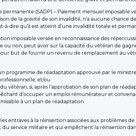
e permanente (SADP) – Paiement mensuel imposable versé 
son de la gravité de son invalidité, n’a aucune chance d
-dire qu’il est atteint d’une invalidité totale et permane
ation imposable versée en reconnaissance des répercussio
ice ou non, peut avoir sur la capacité du vétéran de gagn
pour but de fournir un revenu de remplacement au vétér
 un programme de réadaptation approuvé par le ministre,
rofessionnelle; et/ou
du vétéran, si, après l’approbation de son plan de réadapt
pêchant d’occuper un emploi rémunérateur et convenab
admissible à un plan de réadaptation.
 les entraves à la réinsertion associées aux problèmes de 
du service militaire et qui empêchent la réinsertion dans l