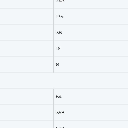
243
135
38
16
8
64
358