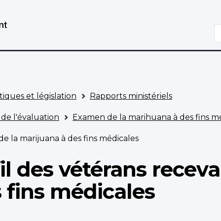
Aller
Passer
au
à
R
contenu
la
principal
version
HTML
simplifiée
tiques et législation
Rapports ministériels
 de l'évaluation
Examen de la marihuana à des fins 
de la marijuana à des fins médicales
il des vétérans receva
 fins médicales