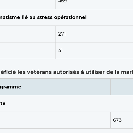
469
matisme lié au stress opérationnel
271
41
cié les vétérans autorisés à utiliser de la mar
ogramme
nte
673