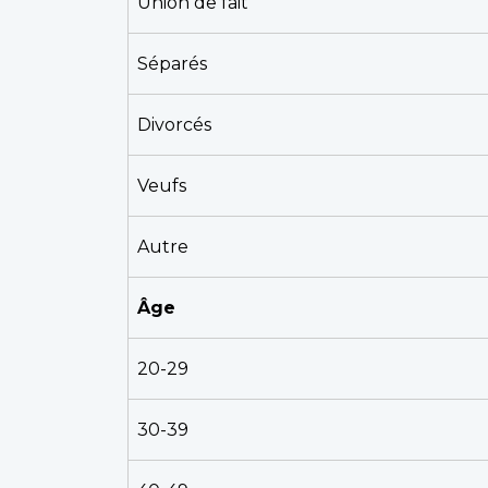
Union de fait
Séparés
Divorcés
Veufs
Autre
Âge
20-29
30-39