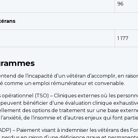
96
térans
1 177
rogrammes
’entend de l’incapacité d’un vétéran d’accomplir, en ra
éré comme un emploi rémunérateur et convenable.
s opérationnel (TSO) – Cliniques externes où les personn
le, peuvent bénéficier d’une évaluation clinique exhausti
ellement des options de traitement sur une base exter
 l’anxiété, de l’insomnie et d’autres enjeux qui font part
DP) – Paiement visant à indemniser les vétérans des Fo
re perdus en raison d’une déficience grave et permanente 