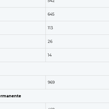
542
645
113
26
14
969
permanente