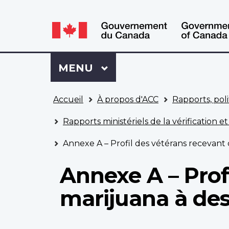
WxT
WxT
Language
Language
switcher
switcher
Se
Menu
MENU
PRINCIPAL
connecter
à
Vous
Mon
Accueil
À propos d'ACC
Rapports, poli
êtes
Dossier
ici
ACC
Rapports ministériels de la vérification et
Annexe A – Profil des vétérans recevant 
Annexe A – Prof
marijuana à des