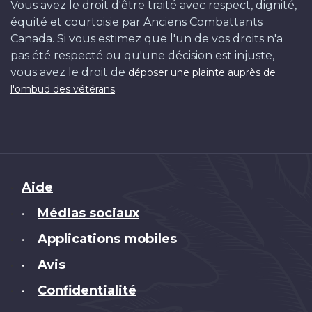
Vous avez le droit d'être traité avec respect, dignité,
équité et courtoisie par Anciens Combattants
Canada. Si vous estimez que l'un de vos droits n'a
pas été respecté ou qu'une décision est injuste,
vous avez le droit de
déposer une plainte auprès de
.
l'ombud des vétérans
Brand
Aide
Médias sociaux
•
Applications mobiles
•
Avis
•
Confidentialité
•