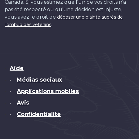
Canada. Si vous estimez que l'un de vos droits n'a
pas été respecté ou qu'une décision est injuste,
vous avez le droit de
déposer une plainte auprès de
.
l'ombud des vétérans
Brand
Aide
Médias sociaux
•
Applications mobiles
•
Avis
•
Confidentialité
•