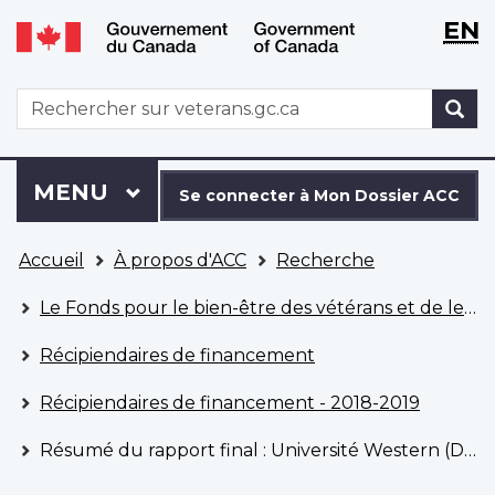
WxT
WxT
EN
Aller
Passer
Langu
Langu
au
à
contenu
la
switch
switch
WxT
R
principal
version
Search
HTML
simplifiée
form
Se
Menu
MENU
PRINCIPAL
connecter
Se connecter à Mon Dossier ACC
à
Vous
Mon
Accueil
À propos d'ACC
Recherche
êtes
Dossier
ici
ACC
Le Fonds pour le bien-être des vétérans et de leur famille
Récipiendaires de financement
Récipiendaires de financement - 2018-2019
Résumé du rapport final : Université Western (Département de psychiatrie)