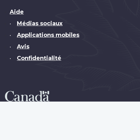
Brand
Aide
Médias sociaux
•
Applications mobiles
•
Avis
•
Confidentialité
•