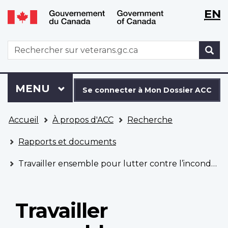
WxT
WxT
EN
Aller
Passer
Langu
Langu
au
à
contenu
la
switch
switch
WxT
R
principal
version
Search
HTML
simplifiée
form
Se
Menu
MENU
PRINCIPAL
connecter
Se connecter à Mon Dossier ACC
à
Vous
Mon
Accueil
À propos d'ACC
Recherche
êtes
Dossier
ici
ACC
Rapports et documents
Travailler ensemble pour lutter contre l’inconduite sexuelle dans les Forces armées canadiennes
Travailler