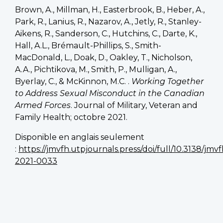
Brown, A., Millman, H., Easterbrook, B., Heber, A.,
Park, R., Lanius, R., Nazarov, A., Jetly, R., Stanley-
Aikens, R., Sanderson, C., Hutchins, C., Darte, K.,
Hall, A.L., Brémault-Phillips, S., Smith-
MacDonald, L., Doak, D., Oakley, T., Nicholson,
A.A., Pichtikova, M., Smith, P., Mulligan, A.,
Byerlay, C., & McKinnon, M.C. .
Working Together
to Address Sexual Misconduct in the Canadian
Armed Forces
. Journal of Military, Veteran and
Family Health; octobre 2021.
Disponible en anglais seulement
:
https://jmvfh.utpjournals.press/doi/full/10.3138/jmvf
2021-0033