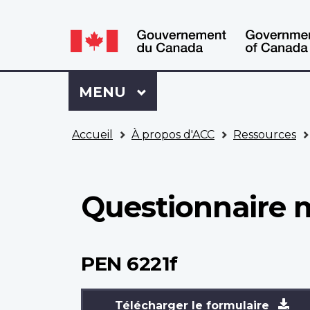
WxT
WxT
Language
Language
switcher
switcher
Se
Menu
MENU
PRINCIPAL
connecter
à
Vous
Mon
Accueil
À propos d'ACC
Ressources
êtes
Dossier
ici
ACC
Questionnaire m
PEN 6221f
Télécharger le formulaire