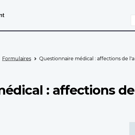
Aller
Passer
au
à
R
contenu
la
principal
version
HTML
simplifiée
Formulaires
Questionnaire médical : affections de l'
dical : affections de 