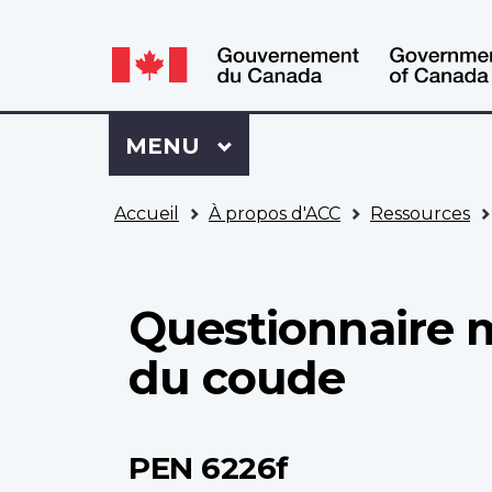
WxT
WxT
Language
Language
switcher
switcher
Se
Menu
MENU
PRINCIPAL
connecter
à
Vous
Mon
Accueil
À propos d'ACC
Ressources
êtes
Dossier
ici
ACC
Questionnaire mé
du coude
PEN 6226f