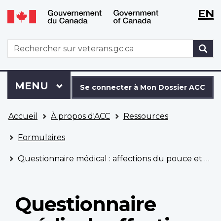
WxT
WxT
EN
Aller
Passer
Langu
Langu
au
à
contenu
la
switch
switch
WxT
R
principal
version
Search
HTML
simplifiée
form
Se
Menu
MENU
PRINCIPAL
connecter
Se connecter à Mon Dossier ACC
à
Vous
Mon
Accueil
À propos d'ACC
Ressources
êtes
Dossier
ici
ACC
Formulaires
Questionnaire médical : affections du pouce et des doigts
Questionnaire