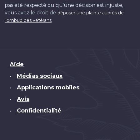
pas été respecté ou qu'une décision est injuste,
vous avez le droit de
déposer une plainte auprès de
.
l'ombud des vétérans
Brand
Aide
Médias sociaux
•
Applications mobiles
•
Avis
•
Confidentialité
•