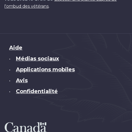
.
l'ombud des vétérans
Brand
Aide
Médias sociaux
•
Applications mobiles
•
Avis
•
Confidentialité
•