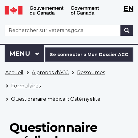
WxT
WxT
EN
Aller
Passer
Langu
Langu
au
à
contenu
la
switch
switch
WxT
R
principal
version
Search
HTML
simplifiée
form
Se
Menu
MENU
PRINCIPAL
connecter
Se connecter à Mon Dossier ACC
à
Vous
Mon
Accueil
À propos d'ACC
Ressources
êtes
Dossier
ici
ACC
Formulaires
Questionnaire médical : Ostémyélite
Questionnaire