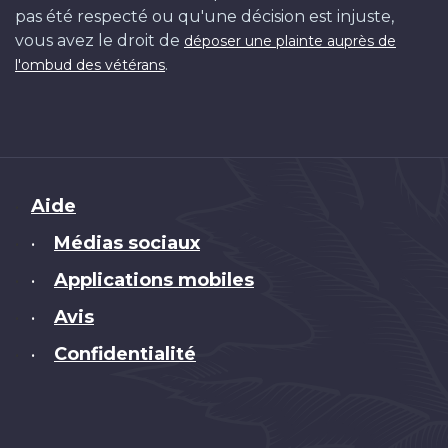
pas été respecté ou qu'une décision est injuste,
vous avez le droit de
déposer une plainte auprès de
.
l'ombud des vétérans
Brand
Aide
Médias sociaux
•
Applications mobiles
•
Avis
•
Confidentialité
•