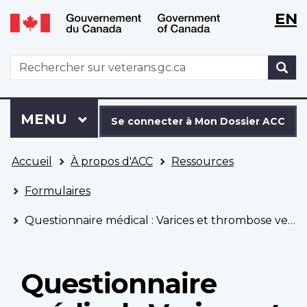
WxT
WxT
EN
Aller
Passer
Langu
Langu
au
à
contenu
la
switch
switch
WxT
R
principal
version
Search
HTML
simplifiée
form
Se
Menu
MENU
PRINCIPAL
connecter
Se connecter à Mon Dossier ACC
à
Vous
Mon
Accueil
À propos d'ACC
Ressources
êtes
Dossier
ici
ACC
Formulaires
Questionnaire médical : Varices et thrombose veineuse profonde
Questionnaire