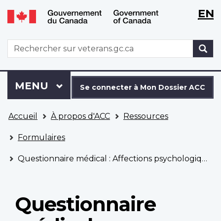
WxT
WxT
EN
Aller
Passer
Langu
Langu
au
à
contenu
la
switch
switch
WxT
R
principal
version
Search
HTML
simplifiée
form
Se
Menu
MENU
PRINCIPAL
connecter
Se connecter à Mon Dossier ACC
à
Vous
Mon
Accueil
À propos d'ACC
Ressources
êtes
Dossier
ici
ACC
Formulaires
Questionnaire médical : Affections psychologiques/psychiatriques
Questionnaire