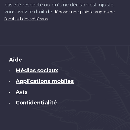
pas été respecté ou qu'une décision est injuste,
vous avez le droit de
déposer une plainte auprès de
.
l'ombud des vétérans
Brand
Aide
Médias sociaux
•
Applications mobiles
•
Avis
•
Confidentialité
•