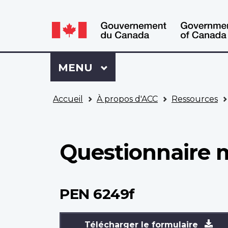
WxT
WxT
Language
Language
switcher
switcher
Se
Menu
MENU
PRINCIPAL
connecter
à
Vous
Mon
Accueil
À propos d'ACC
Ressources
êtes
Dossier
ici
ACC
Questionnaire 
PEN 6249f
Télécharger le formulaire