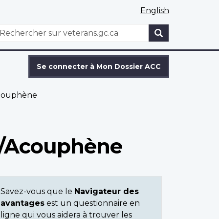
English
WxT
echercher
Search
form
Se connecter à Mon Dossier ACC
Acouphène
e/Acouphène
Savez-vous que le
Navigateur des
avantages
est un questionnaire en
ligne qui vous aidera à trouver les