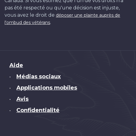
Canada. Si vous estimez que l'un de vos droits n'a
pas été respecté ou qu'une décision est injuste,
vous avez le droit de
déposer une plainte auprès de
.
l'ombud des vétérans
Brand
Aide
Médias sociaux
•
Applications mobiles
•
Avis
•
Confidentialité
•