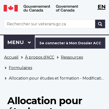
WxT
WxT
EN
Aller
Passer
Langu
Langu
au
à
contenu
la
switch
switch
WxT
R
principal
version
Search
HTML
simplifiée
form
Se
Menu
MENU
PRINCIPAL
connecter
Se connecter à Mon Dossier ACC
à
Vous
Mon
Accueil
À propos d'ACC
Ressources
êtes
Dossier
ici
ACC
Formulaires
Allocation pour études et formation - Modification du plan
Allocation pour