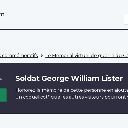
Aller
Passer
au
à
R
contenu
la
principal
version
HTML
simplifiée
 commémoratifs
Le Mémorial virtuel de guerre du 
Soldat George William Lister
e.
Honorez la mémoire de cette personne en ajout
un
coquelicot*
que les autres visiteurs pourront v