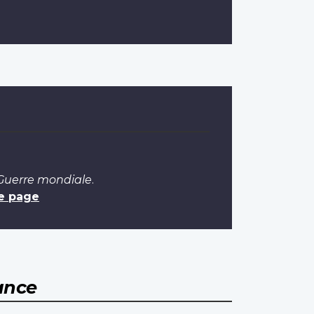
 Guerre mondiale
.
e page
ance