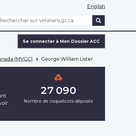
English
WxT
echercher
Search
form
Se connecter à Mon Dossier ACC
Canada (MVGC)
George William Lister
27 090
ant
Nombre de coquelicots déposés
oir.