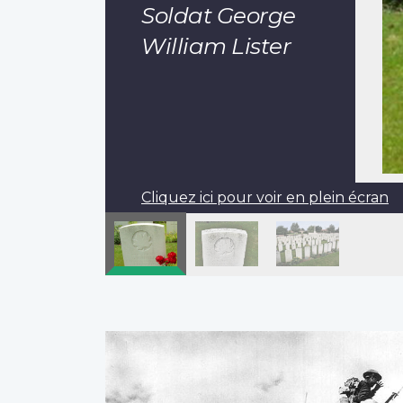
Soldat George
William Lister
Cliquez ici pour voir en plein écran