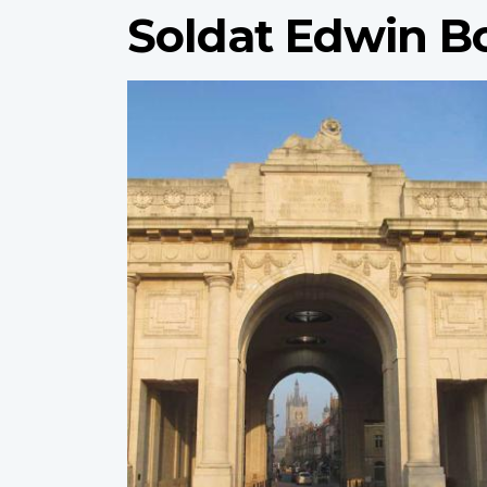
Soldat Edwin B
Profile
image