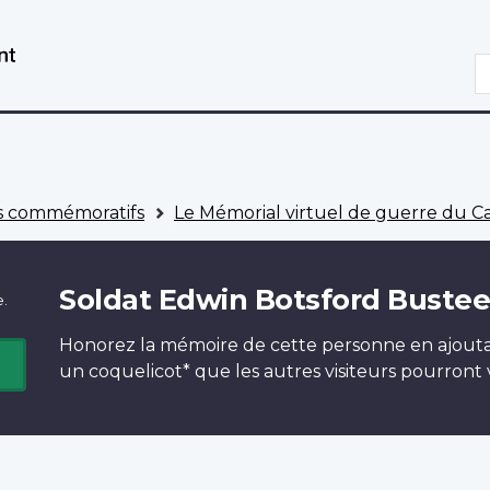
Aller
Passer
au
à
R
contenu
la
principal
version
HTML
simplifiée
 commémoratifs
Le Mémorial virtuel de guerre du 
Soldat Edwin Botsford Buste
e.
Honorez la mémoire de cette personne en ajout
un
coquelicot*
que les autres visiteurs pourront v