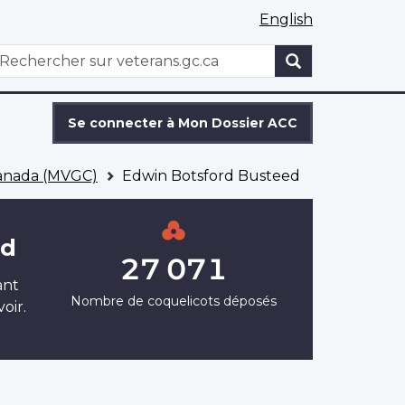
English
WxT
echercher
Search
form
Se connecter à Mon Dossier ACC
Canada (MVGC)
Edwin Botsford Busteed
ed
27 071
ant
Nombre de coquelicots déposés
oir.