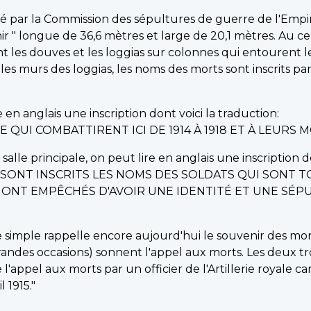
rigé par la Commission des sépultures de guerre de l'E
" longue de 36,6 mètres et large de 20,1 mètres. Au cen
 les douves et les loggias sur colonnes qui entourent 
sur les murs des loggias, les noms des morts sont inscrits p
 en anglais une inscription dont voici la traduction:
 QUI COMBATTIRENT ICI DE 1914 À 1918 ET À LEURS
 salle principale, on peut lire en anglais une inscription do
I SONT INSCRITS LES NOMS DES SOLDATS QUI SONT T
E ONT EMPÊCHÉS D'AVOIR UNE IDENTITÉ ET UNE S
imple rappelle encore aujourd'hui le souvenir des morts.
grandes occasions) sonnent l'appel aux morts. Les deux tr
ppel aux morts par un officier de l'Artillerie royale can
l 1915."