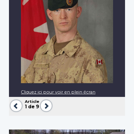
Cliquez ici pour voir en plein écran
Article
Précédent
Suivant
1
de 9