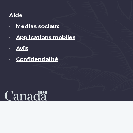
Brand
Aide
Médias sociaux
•
Applications mobiles
•
Avis
•
Confidentialité
•