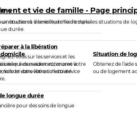
ale
ment et vie de famille - Page princi
, aux études et à la recherche d'emploi.
 un soutien à domicile, de l’aide dans les situations de l
gue durée.
éparer à la libération
 domicile
Situation de lo
ignez-vous sur les services et les
us aider à demeurer autonome à
ations qui vous aideront, vous et votre
Obtenez de l’aide si
micile et dans votre collectivité.
e, lors de votre libération du service
ou de logement act
re.
de longue durée
ancière pour des soins de longue