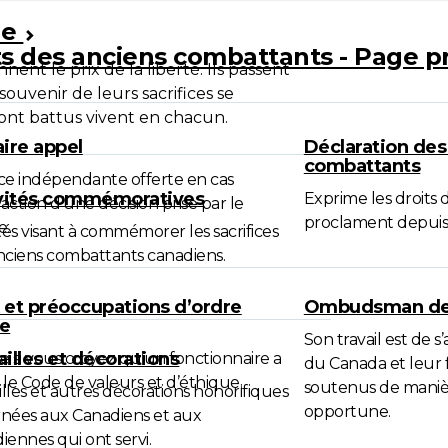
le
ts des anciens combattants - Page p
nt le prix de la liberté. Ils passent
ouvenir de leurs sacrifices se
sont battus vivent en chacun.
aire appel
Déclaration des
combattants
nce indépendante offerte en cas
vités commémoratives
Exprime les droits 
sfaction d’une décision prise par le
proclament depuis
e.
ités visant à commémorer les sacrifices
nciens combattants canadiens.
 et préoccupations d’ordre
Ombudsman des
ue
Son travail est de s
illes et décorations
e si vous croyez qu’un fonctionnaire a
du Canada et leur 
 le Code de valeurs et d’éthique.
soutenus de manière
lles et autres décorations honorifiques
opportune.
nées aux Canadiens et aux
iennes qui ont servi.