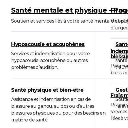
Santé mentale et physique - Pag
Prog
Soutien et services liés à votre santé mentale et ph
Un sout
d’urgen
Hypoacousie et acouphènes
Sant
Indemn
Services et indemnisation pour votre
Conse
blessu
hypoacousie, acouphène ou autres
santé
Paiemen
problèmes d’audition.
traum
blessure
Santé physique et bien-être
Gest
Frais 
Assistance et indemnisation en cas de
Souti
Recevez
blessure au genou, au dos ou d’autres
relev
services
blessures physiques ou pour des besoins en
liées à 
matière de santé.