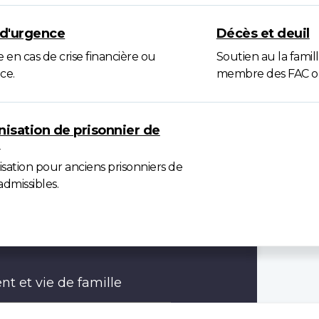
d'urgence
Décès et deuil
 en cas de crise financière ou
Soutien au la famil
ce.
membre des FAC ou
isation de prisonnier de
e
sation pour anciens prisonniers de
dmissibles.
t et vie de famille