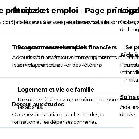
ge principale
Études et emploi - Page princip
Loge
y compris les survivants et les aidants naturels.
Se préparer à la vie après le service, à la formation
Obtenir
de lon
Trouvez un nouvel emploi
Programmes et services financiers
Se pr
Aide à
Aider les vétérans à trouver un emploi. Aider
Soutien du revenu et autres programmes et
Rense
les employeurs à trouver des vétérans.
services financiers.
Pour vo
prest
votre do
famill
militai
Logement et vie de famille
Soins 
Un soutien à la maison, de même que pour
Retour aux études
les aidants.
Aide fin
Obtenez un soutien pour les études, la
durée.
formation et les dépenses connexes.