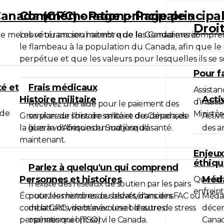
anada (GRC) - Page principale
Commémoration - Page principa
Droi
t que membre ou ancien membre de la Gendarmerie
Les vétérans souhaitent que les Canadiens comprenne
le flambeau à la population du Canada, afin que le s
perpétue et que les valeurs pour lesquelles ils se 
Pour f
é et
Frais médicaux
Assista
Histoire militaire
Acti
d’insati
Recevez une aide pour le paiement des
 de
Ministèr
Gros plan sur l'histoire militaire du Canada, de
services de soins de santé et des dépenses
Activ
la guerre d'Afrique du Sud jusqu'à
liées à vos besoins en matière de santé.
des a
maintenant.
Enjeux
éthiq
Parlez à quelqu'un qui comprend
Personnes et histoires
Méda
Que fair
Il existe des réseaux de soutien par les pairs
enfreint
Écoutez les histoires de soldats, d'anciens
pour les membres ou les vétérans des FAC ou
Médai
combattants, de bénévoles et d'autres
de la GRC vivant avec une blessure de stress
décer
personnes qui ont servi le Canada.
opérationnel (TSO).
Canad