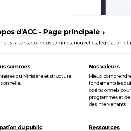
s d'ACC
opos d'ACC - Page principale
nous faisons, qui nous sommes, nouvelles, législation et
ous sommes
Nos valeurs
naires du Ministère et structure
Mieux comprendre 
tionnelle.
fondamentales qui
opérationnels pour 
programmes et de se
des intervenants.
ipation du public
Ressources