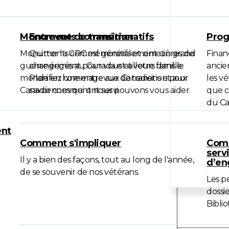
Monuments commémoratifs
Entrevue de transition
Prog
Monuments commémoratifs et cimetières de
Quitter la GRC est généralement un grand
Finan
guerre érigés au Canada et ailleurs dans le
changement pour vous et votre famille.
ancie
monde en hommage aux Canadiens et aux
Planifiez une entrevue de transition pour
les v
Canadiennes qui ont servi.
savoir comment nous pouvons vous aider.
que c
du Ca
ent
Comment s'impliquer
Comm
servi
Il y a bien des façons, tout au long de l'année,
d’e
de se souvenir de nos vétérans.
Les p
dossie
Bibli
Formula