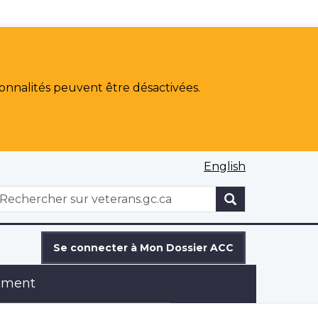
onnalités peuvent être désactivées.
English
WxT
echercher
Search
form
Se connecter à Mon Dossier ACC
ement