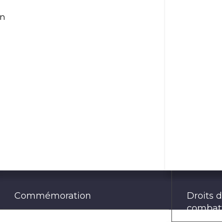
un
Commémoration
Droits 
combat