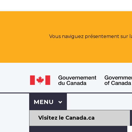
Vous naviguez présentement sur la 
WxT
WxT
Language
Language
switcher
switcher
Se
Menu
MENU
PRINCIPAL
connecter
à
Mon
Visitez le Canada.ca
Dossier
ACC