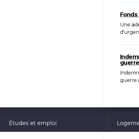
Fonds 
Une aide
d'urgen
Indemn
guerr
Indemni
guerre a
Études et emploi
Logemen