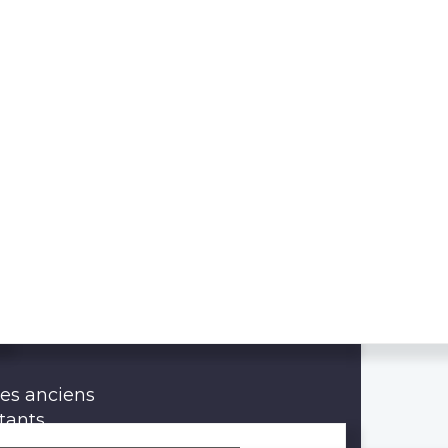
des anciens
tants