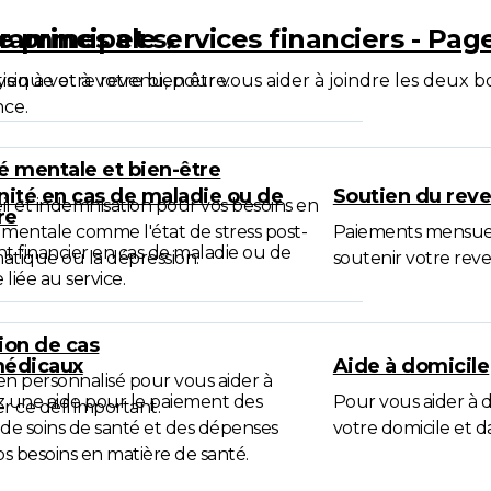
e principale
rammes et services financiers - Pag
ysique et à votre bien être.
ien à votre revenu, pour vous aider à joindre les deux 
ce.
é mentale et bien-être
ité en cas de maladie ou de
Soutien du rev
il et indemnisation pour vos besoins en
re
 mentale comme l'état de stress post-
Paiements mensuel
t financier en cas de maladie ou de
atique ou la dépression.
soutenir votre rev
 liée au service.
ion de cas
médicaux
Aide à domicile
en personnalisé pour vous aider à
 une aide pour le paiement des
Pour vous aider à
er ce défi important.
 de soins de santé et des dépenses
votre domicile et da
vos besoins en matière de santé.