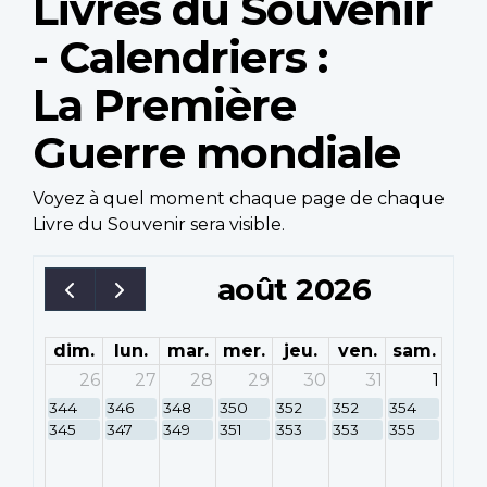
Livres du Souvenir
- Calendriers :
La Première
Guerre mondiale
Voyez à quel moment chaque page de chaque
Livre du Souvenir sera visible.
août 2026
dim.
lun.
mar.
mer.
jeu.
ven.
sam.
26
27
28
29
30
31
1
344
346
348
350
352
352
354
345
347
349
351
353
353
355