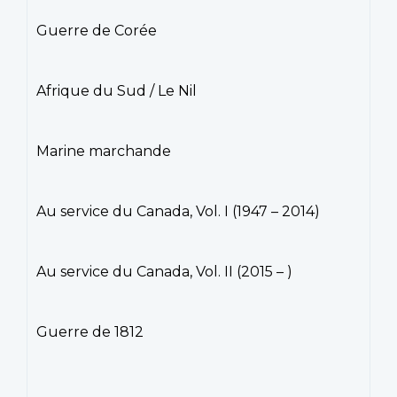
30
31
1
2
3
4
5
Guerre de Corée
402
402
404
406
408
410
412
403
403
405
407
409
411
413
Afrique du Sud / Le Nil
Marine marchande
Au service du Canada, Vol. I (1947 – 2014)
Au service du Canada, Vol. II (2015 – )
Guerre de 1812