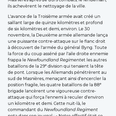
ils achevèrent le nettoyage de la ville.
L'avance de la Troisième armée avait créé un
saillant large de quinze kilomètres et profond
de six kilomètres et demi, environ. Le 30
novembre, la Deuxième armée allemande lança
une puissante contre-attaque sur le flanc droit
à découvert de l'armée du général Byng. Toute
la force du coup asséné par l'aile droite ennemie
frappa le
Newfoundland Regiment
et les autres
e
bataillons de la 29
division qui tenaient la tête
de pont. Lorsque les Allemands pénétrèrent au
sud de Masnières, menaçant ainsi d'encercler la
e
position fragile, les quatre bataillons de la 88
brigade lancèrent une vigoureuse contre-
attaque qui força l'ennemi à reculer d'environ
un kilomètre et demi. Cette nuit-là, le
commandant du
Newfoundland Regiment
nota dans son journal : « Notre effectif était ce