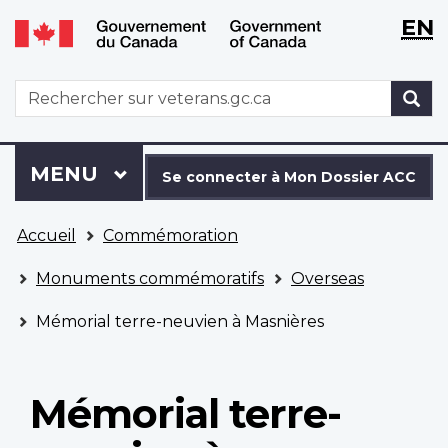
WxT
WxT
EN
Aller
Passer
Langu
Langu
au
à
contenu
la
switch
switch
WxT
R
principal
version
Search
HTML
simplifiée
form
Se
Menu
MENU
PRINCIPAL
connecter
Se connecter à Mon Dossier ACC
à
Vous
Mon
Accueil
Commémoration
êtes
Dossier
ici
ACC
Monuments commémoratifs
Overseas
Mémorial terre-neuvien à Masnières
Mémorial terre-