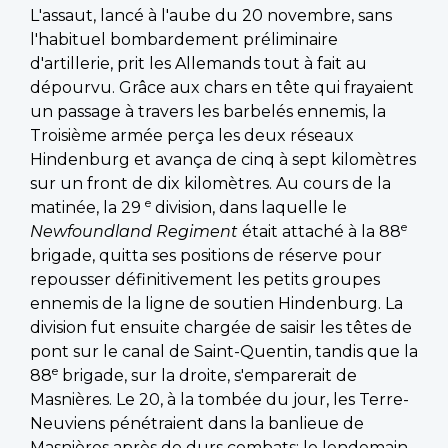
L'assaut, lancé à l'aube du 20 novembre, sans
l'habituel bombardement préliminaire
d'artillerie, prit les Allemands tout à fait au
dépourvu. Grâce aux chars en tête qui frayaient
un passage à travers les barbelés ennemis, la
Troisième armée perça les deux réseaux
Hindenburg et avança de cinq à sept kilomètres
sur un front de dix kilomètres. Au cours de la
e
matinée, la 29
division, dans laquelle le
e
Newfoundland Regiment
était attaché à la 88
brigade, quitta ses positions de réserve pour
repousser définitivement les petits groupes
ennemis de la ligne de soutien Hindenburg. La
division fut ensuite chargée de saisir les têtes de
pont sur le canal de Saint-Quentin, tandis que la
e
88
brigade, sur la droite, s'emparerait de
Masnières. Le 20, à la tombée du jour, les Terre-
Neuviens pénétraient dans la banlieue de
Masnières après de durs combats; le lendemain,