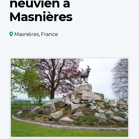
neuvien à
Masnières
Masnières, France
Mémorial
terre-
neuvien
à
Masnières