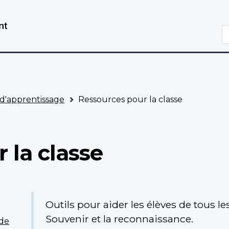
Aller
Passer
au
à
R
contenu
la
principal
version
HTML
simplifiée
d'apprentissage
Ressources pour la classe
 la classe
Outils pour aider les élèves de tous 
Souvenir et la reconnaissance.
de