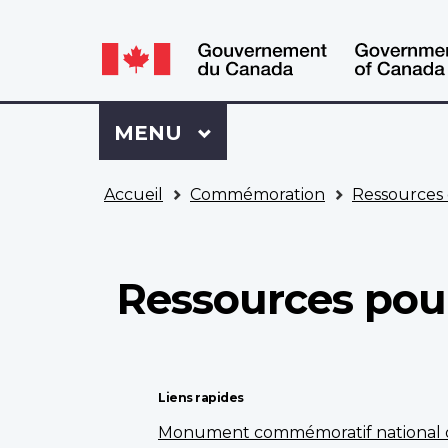
WxT
WxT
Language
Language
switcher
switcher
Se
Menu
MENU
PRINCIPAL
connecter
à
Vous
Mon
Accueil
Commémoration
Ressources 
êtes
Dossier
ici
ACC
Ressources pour
Liens rapides
Monument commémoratif national 