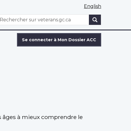
English
WxT
echercher
Search
form
Se connecter à Mon Dossier ACC
les âges à mieux comprendre le