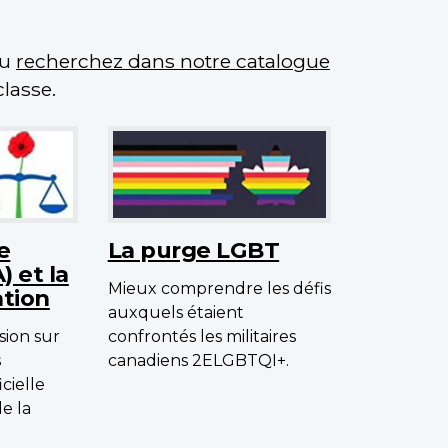
ou
recherchez dans notre catalogue
lasse.
e
La purge LGBT
A) et la
Mieux comprendre les défis
tion
auxquels étaient
sion sur
confrontés les militaires
s
canadiens 2ELGBTQI+.
icielle
e la