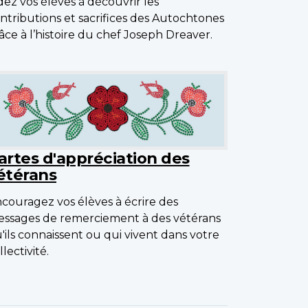
dez vos élèves à découvrir les
ntributions et sacrifices des Autochtones
âce à l’histoire du chef Joseph Dreaver.
artes d'appréciation des
étérans
couragez vos élèves à écrire des
ssages de remerciement à des vétérans
'ils connaissent ou qui vivent dans votre
llectivité.