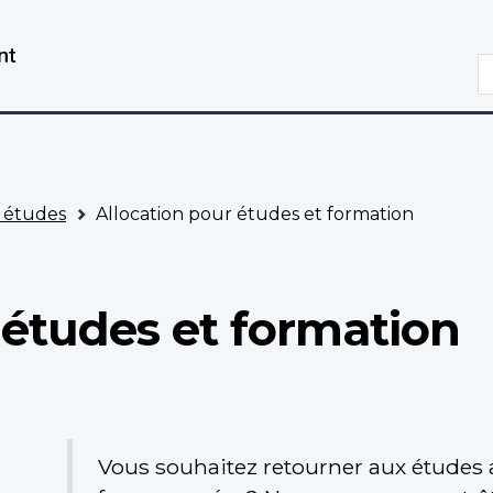
Aller
Passer
au
à
R
contenu
la
principal
version
HTML
simplifiée
 études
Allocation pour études et formation
 études et formation
Vous souhaitez retourner aux études a