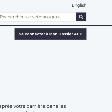
English
WxT
echercher
Search
form
Se connecter à Mon Dossier ACC
près votre carrière dans les