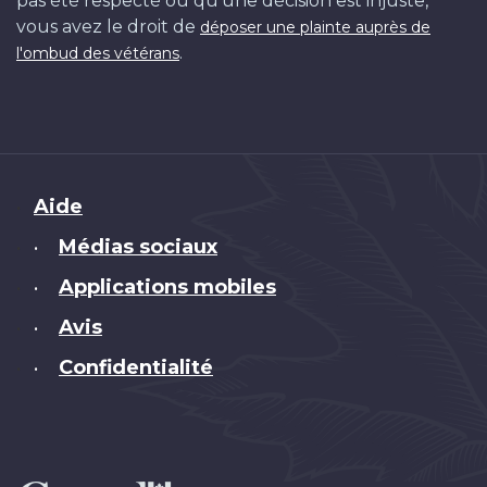
pas été respecté ou qu'une décision est injuste,
vous avez le droit de
déposer une plainte auprès de
.
l'ombud des vétérans
Brand
Aide
Médias sociaux
•
Applications mobiles
•
Avis
•
Confidentialité
•