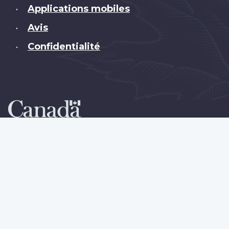
Applications mobiles
•
Avis
•
Confidentialité
•