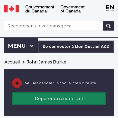
WxT
WxT
EN
Aller
Passer
Langu
Langu
au
à
contenu
la
switch
switch
WxT
R
principal
version
Search
HTML
simplifiée
form
Se
Menu
MENU
PRINCIPAL
connecter
Se connecter à Mon Dossier ACC
à
Vous
Mon
Accueil
John James Burke
êtes
Dossier
ici
ACC
Veuillez déposer un coquelicot sur ce site.
Déposer un coquelicot