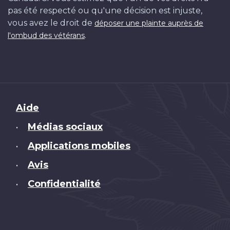
pas été respecté ou qu'une décision est injuste,
vous avez le droit de
déposer une plainte auprès de
.
l'ombud des vétérans
Brand
Aide
Médias sociaux
•
Applications mobiles
•
Avis
•
Confidentialité
•