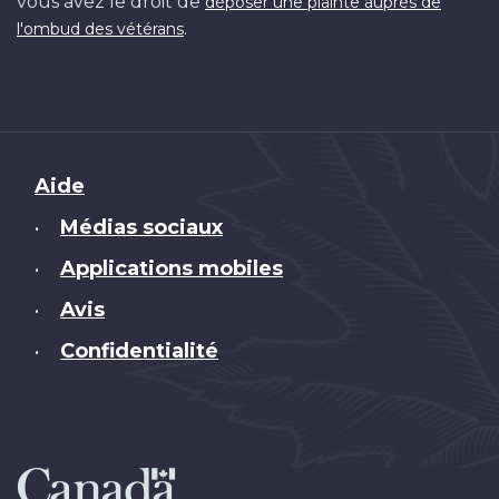
vous avez le droit de
déposer une plainte auprès de
.
l'ombud des vétérans
Brand
Aide
Médias sociaux
•
Applications mobiles
•
Avis
•
Confidentialité
•