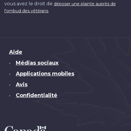
vous avez le droit de
déposer une plainte auprès de
.
l'ombud des vétérans
Brand
Aide
Médias sociaux
•
Applications mobiles
•
Avis
•
Confidentialité
•