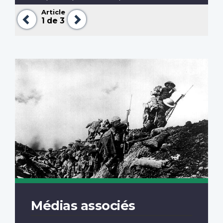
Article
Précédent
Suivant
1
de 3
Médias associés