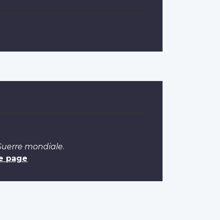
 Guerre mondiale
.
e page