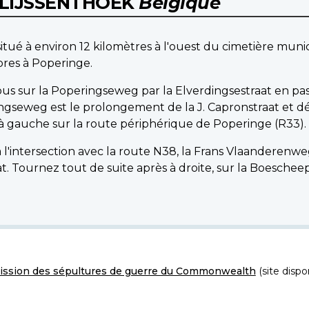
E LIJSSENTHOEK
Belgique
 situé à environ 12 kilomètres à l'ouest du cimetière mu
pres à Poperinge.
vous sur la Poperingseweg par la Elverdingsestraat en pa
eringseweg est le prolongement de la J. Capronstraat et
 à gauche sur la route périphérique de Poperinge (R33).
 l'intersection avec la route N38, la Frans Vlaanderenw
. Tournez tout de suite après à droite, sur la Boeschee
ssion des sépultures de guerre du Commonwealth
(site dispo