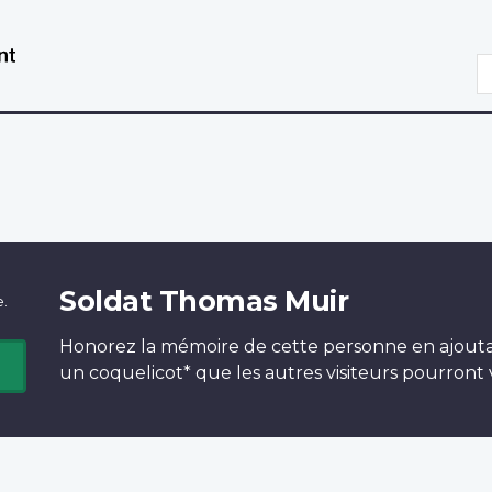
Aller
Passer
au
à
R
contenu
la
principal
version
HTML
simplifiée
Soldat Thomas Muir
e.
Honorez la mémoire de cette personne en ajout
un
coquelicot*
que les autres visiteurs pourront v