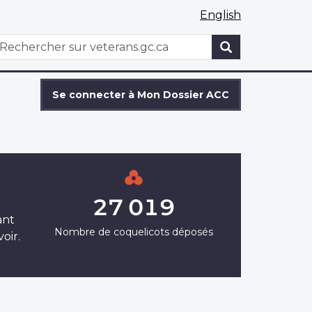
English
WxT
echercher
Search
form
Se connecter à Mon Dossier ACC
27 019
ant
Nombre de coquelicots déposés
oir.