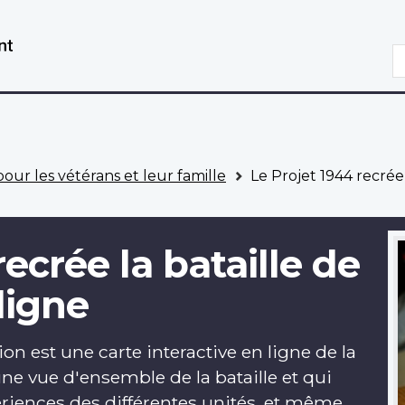
Aller
Passer
au
à
R
contenu
la
principal
version
HTML
simplifiée
pour les vétérans et leur famille
Le Projet 1944 recrée
recrée la bataille de
ligne
tion est une carte interactive en ligne de la
 vue d'ensemble de la bataille et qui
riences des différentes unités, et même