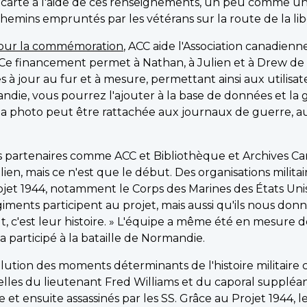
carte à l'aide de ces renseignements, un peu comme un d
mins empruntés par les vétérans sur la route de la libéra
our la commémoration
, ACC aide l'Association canadien
. Ce financement permet à Nathan, à Julien et à Drew de
s à jour au fur et à mesure, permettant ainsi aux utilisa
ie, vous pourrez l'ajouter à la base de données et la 
la photo peut être rattachée aux journaux de guerre, aux
des partenaires comme ACC et Bibliothèque et Archives 
ulien, mais ce n'est que le début. Des organisations milit
ojet 1944, notamment le Corps des Marines des États Unis 
iments participent au projet, mais aussi qu'ils nous donn
ut, c'est leur histoire. » L'équipe a même été en mesure 
 participé à la bataille de Normandie.
lution des moments déterminants de l'histoire militaire c
 celles du lieutenant Fred Williams et du caporal supplé
 et ensuite assassinés par les SS. Grâce au Projet 1944, 