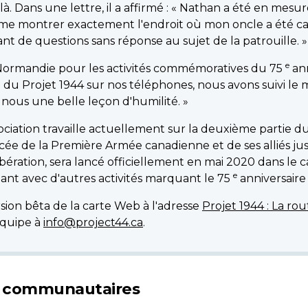
 là. Dans une lettre, il a affirmé : « Nathan a été en mesu
 me montrer exactement l'endroit où mon oncle a été cap
ant de questions sans réponse au sujet de la patrouille. »
e
 Normandie pour les activités commémoratives du 75
ann
 du Projet 1944 sur nos téléphones, nous avons suivi le
r nous une belle leçon d'humilité. »
ociation travaille actuellement sur la deuxième partie 
cée de la Première Armée canadienne et de ses alliés ju
libération, sera lancé officiellement en mai 2020 dans le 
e
ant avec d'autres activités marquant le 75
anniversaire 
sion bêta de la carte Web à l'adresse
Projet 1944 : La rou
équipe à
info@project44.ca
.
ts communautaires