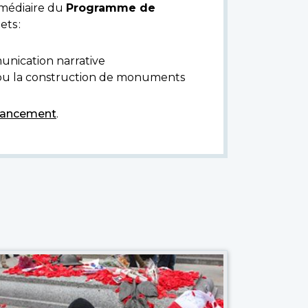
rmédiaire du
Programme de
ts :
munication narrative
 ou la construction de monuments
nancement
.