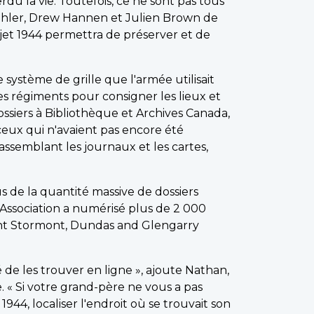
u la vie. Toutefois, ce ne sont pas tous
 Kehler, Drew Hannen et Julien Brown de
ojet 1944 permettra de préserver et de
 système de grille que l'armée utilisait
les régiments pour consigner les lieux et
ssiers à Bibliothèque et Archives Canada,
ceux qui n'avaient pas encore été
assemblant les journaux et les cartes,
s de la quantité massive de dossiers
'Association a numérisé plus de 2 000
nt Stormont, Dundas and Glengarry
é de les trouver en ligne », ajoute Nathan,
. « Si votre grand-père ne vous a pas
944, localiser l'endroit où se trouvait son