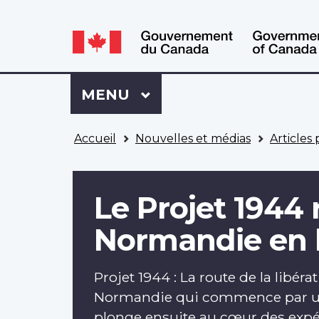
WxT
WxT
Language
Language
switcher
switcher
Se
Menu
MENU
PRINCIPAL
connecter
à
Vous
Mon
Accueil
Nouvelles et médias
Articles 
êtes
Dossier
ici
ACC
Le Projet 1944 
Normandie en 
Projet 1944 : La route de la libéra
Normandie qui commence par une
plonge ensuite au cœur des expé