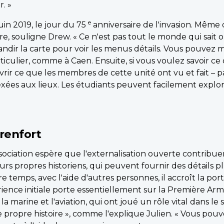
r. »
e
juin 2019, le jour du 75
anniversaire de l'invasion. Même d
 souligne Drew. « Ce n'est pas tout le monde qui sait o
andir la carte pour voir les menus détails. Vous pouvez
iculier, comme à Caen. Ensuite, si vous voulez savoir ce 
rir ce que les membres de cette unité ont vu et fait – 
ées aux lieux. Les étudiants peuvent facilement explorer
 renfort
Association espère que l'externalisation ouverte contribuer
rs propres historiens, qui peuvent fournir des détails p
 temps, avec l'aide d'autres personnes, il accroît la por
érience initiale porte essentiellement sur la Première A
a marine et l'aviation, qui ont joué un rôle vital dans le 
 propre histoire », comme l'explique Julien. « Vous pouv