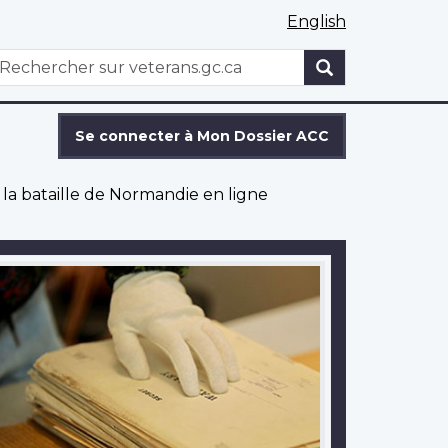
English
WxT
echercher
Search
form
Se connecter à Mon Dossier ACC
 la bataille de Normandie en ligne