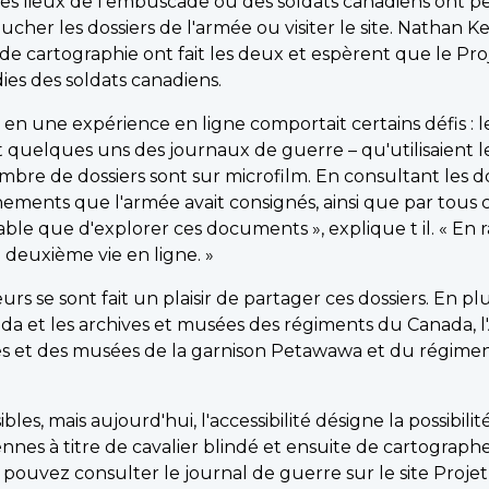
 lieux de l'embuscade où des soldats canadiens ont perd
ucher les dossiers de l'armée ou visiter le site. Nathan
de cartographie ont fait les deux et espèrent que le Pr
dies des soldats canadiens.
 en une expérience en ligne comportait certains défis : le
et quelques uns des journaux de guerre – qu'utilisaient 
bre de dossiers sont sur microfilm. En consultant les do
nements que l'armée avait consignés, ainsi que par tous 
ble que d'explorer ces documents », explique t il. « En r
 deuxième vie en ligne. »
e sont fait un plaisir de partager ces dossiers. En plu
da et les archives et musées des régiments du Canada, l
s et des musées de la garnison Petawawa et du régime
es, mais aujourd'hui, l'accessibilité désigne la possibilit
nnes à titre de cavalier blindé et ensuite de cartographe
pouvez consulter le journal de guerre sur le site Projet 1