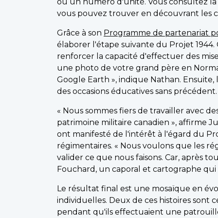
ou un numéro d'unité. Vous consultez la 
vous pouvez trouver en découvrant les che
Grâce à son
Programme de partenariat p
élaborer l'étape suivante du Projet 1944
renforcer la capacité d'effectuer des mise
une photo de votre grand père en Normand
Google Earth », indique Nathan. Ensuite, 
des occasions éducatives sans précédent.
« Nous sommes fiers de travailler avec 
patrimoine militaire canadien », affirme J
ont manifesté de l'intérêt à l'égard du Pr
régimentaires. « Nous voulons que les rég
valider ce que nous faisons. Car, après to
Fouchard, un caporal et cartographe qui a
Le résultat final est une mosaïque en évo
individuelles. Deux de ces histoires sont
pendant qu'ils effectuaient une patrouille