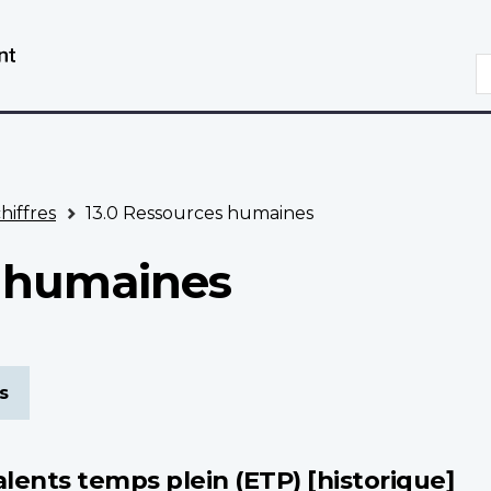
Aller
Passer
au
à
R
contenu
la
principal
version
HTML
simplifiée
chiffres
13.0 Ressources humaines
s humaines
s
lents temps plein (ETP) [historique]