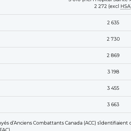
2 272 (excl
HSA
2 635
2 730
2 869
3 198
3 455
3 663
oyés d’Anciens Combattants Canada (ACC) s’identifiaien
FAC).