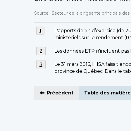
Source : Secteur de la dirigeante principale des 
Notes
Note
Rapports de fin d’exercice (de 
Retour à la référence de la note de ba
1
de
de
ministériels sur le rendement (R
bas
bas
de
Note
Les données ETP n'incluent pas 
Retour à la référence de la note de ba
2
de
page
de
page
1
Note
bas
Le 31 mars 2016, l'HSA faisait en
Retour à la référence de la note de ba
3
de
de
province de Québec. Dans le tabl
bas
page
de
2
page
Précédent
Table des matière
3