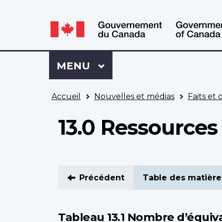
WxT
WxT
Language
Language
switcher
switcher
Se
Menu
MENU
PRINCIPAL
connecter
à
Vous
Mon
Accueil
Nouvelles et médias
Faits et 
êtes
Dossier
ici
ACC
13.0 Ressource
Précédent
Table des matière
Tableau 13.1 Nombre d’équiva