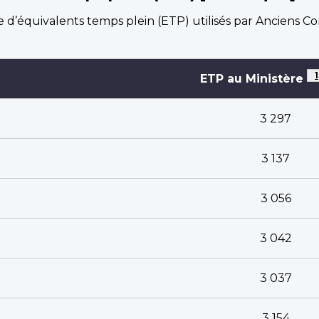
 d’équivalents temps plein (ETP) utilisés par Anciens 
1
ETP au Ministère
3 297
3 137
3 056
3 042
3 037
3 154