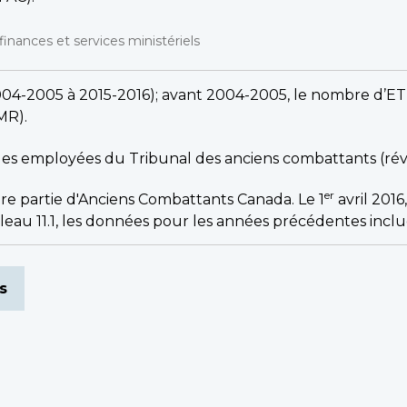
finances et services ministériels
2004-2005 à 2015-2016); avant 2004-2005, le nombre d’ET
s de page
MR).
les employées du Tribunal des anciens combattants (révi
s de page
er
core partie d'Anciens Combattants Canada. Le 1
avril 2016
s de page
eau 11.1, les données pour les années précédentes inclu
s