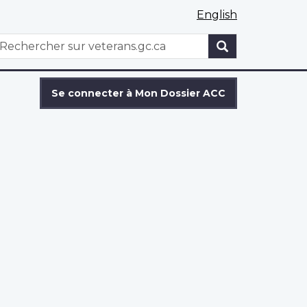
English
WxT
echercher
Search
form
Se connecter à Mon Dossier ACC