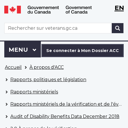
WxT
WxT
EN
Aller
Passer
Langu
Langu
au
à
contenu
la
switch
switch
WxT
R
principal
version
Search
HTML
simplifiée
form
Se
Menu
MENU
PRINCIPAL
connecter
Se connecter à Mon Dossier ACC
à
Vous
Mon
Accueil
À propos d'ACC
êtes
Dossier
ici
ACC
Rapports, politiques et législation
Rapports ministériels
Rapports ministériels de la vérification et de l'évaluation
Audit of Disability Benefits Data December 2018