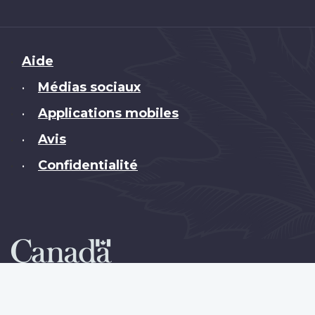
Brand
Aide
Médias sociaux
•
Applications mobiles
•
Avis
•
Confidentialité
•