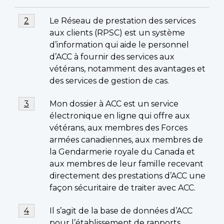
Notes
Note
Le Réseau de prestation des services
Retour à la référence de la note de bas de page
2
de
de
aux clients (RPSC) est un système
bas
bas
d’information qui aide le personnel
de
d’ACC à fournir des services aux
de
page
vétérans, notamment des avantages et
page
2
des services de gestion de cas.
Note
Mon dossier à ACC est un service
Retour à la référence de la note de bas de page
3
de
électronique en ligne qui offre aux
bas
vétérans, aux membres des Forces
de
armées canadiennes, aux membres de
page
la Gendarmerie royale du Canada et
3
aux membres de leur famille recevant
directement des prestations d’ACC une
façon sécuritaire de traiter avec ACC.
Note
Il s’agit de la base de données d’ACC
Retour à la référence de la note de bas de page
4
de
pour l’établissement de rapports.