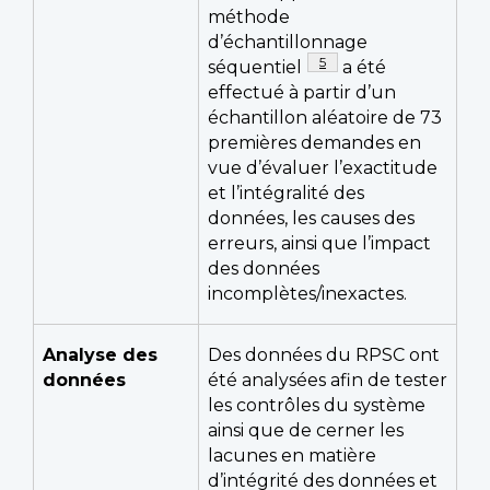
méthode
d’échantillonnage
Note de page
5
séquentiel
a été
effectué à partir d’un
échantillon aléatoire de 73
premières demandes en
vue d’évaluer l’exactitude
et l’intégralité des
données, les causes des
erreurs, ainsi que l’impact
des données
incomplètes/inexactes.
Analyse des
Des données du RPSC ont
données
été analysées afin de tester
les contrôles du système
ainsi que de cerner les
lacunes en matière
d’intégrité des données et