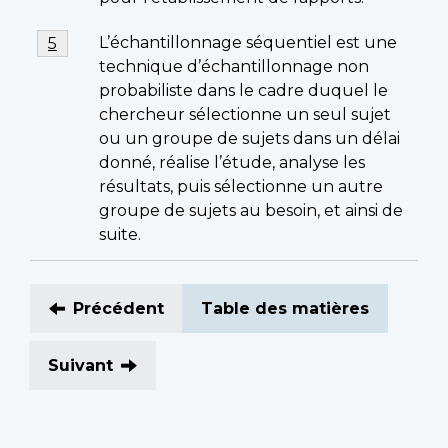
bas
de
Note
L’échantillonnage séquentiel est une
Retour à la référence de la note de bas de page
5
page
de
technique d’échantillonnage non
4
bas
probabiliste dans le cadre duquel le
de
chercheur sélectionne un seul sujet
page
ou un groupe de sujets dans un délai
5
donné, réalise l’étude, analyse les
résultats, puis sélectionne un autre
groupe de sujets au besoin, et ainsi de
suite.
Précédent
Table des matières
Suivant