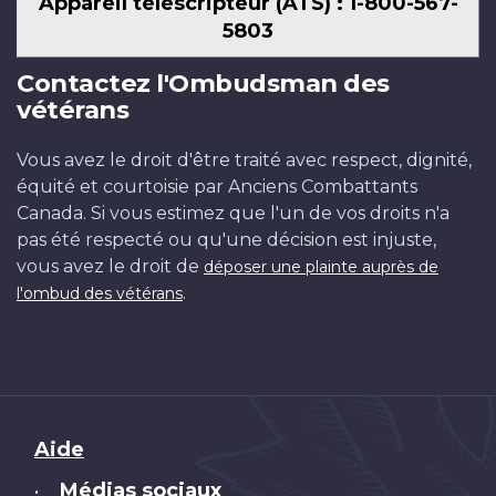
Appareil téléscripteur (ATS) : 1-800-567-
5803
Contactez l'Ombudsman des
vétérans
Vous avez le droit d'être traité avec respect, dignité,
équité et courtoisie par Anciens Combattants
Canada. Si vous estimez que l'un de vos droits n'a
pas été respecté ou qu'une décision est injuste,
vous avez le droit de
déposer une plainte auprès de
.
l'ombud des vétérans
Brand
Aide
Médias sociaux
•