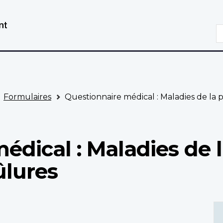
Aller
Passer
au
à
R
contenu
la
principal
version
HTML
simplifiée
Formulaires
Questionnaire médical : Maladies de la p
édical : Maladies de 
ûlures