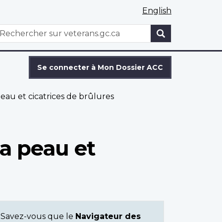
English
WxT
echercher
Search
form
Se connecter à Mon Dossier ACC
eau et cicatrices de brûlures
la peau et
Savez-vous que le
Navigateur des