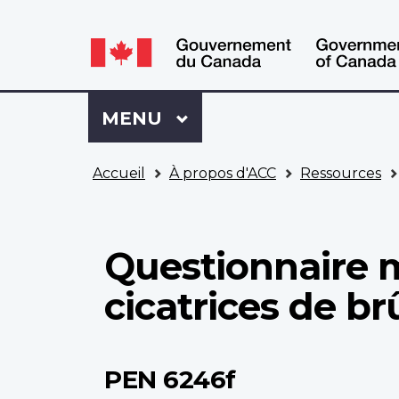
WxT
WxT
Language
Language
switcher
switcher
Se
Menu
MENU
PRINCIPAL
connecter
à
Vous
Mon
Accueil
À propos d'ACC
Ressources
êtes
Dossier
ici
ACC
Questionnaire m
cicatrices de br
PEN 6246f