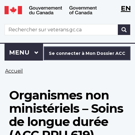
WxT
WxT
EN
Aller
Passer
Langu
Langu
au
à
contenu
la
switch
switch
WxT
R
principal
version
Search
HTML
simplifiée
form
Se
Menu
MENU
PRINCIPAL
connecter
Se connecter à Mon Dossier ACC
à
Vous
Mon
Accueil
êtes
Dossier
ici
ACC
Organismes non
ministériels – Soins
de longue durée
(ACC PPU 619)