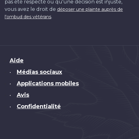
pas été respecté ou qu'une décision est injuste,
vous avez le droit de
déposer une plainte auprès de
.
l'ombud des vétérans
Brand
Aide
Médias sociaux
•
Applications mobiles
•
Avis
•
Confidentialité
•