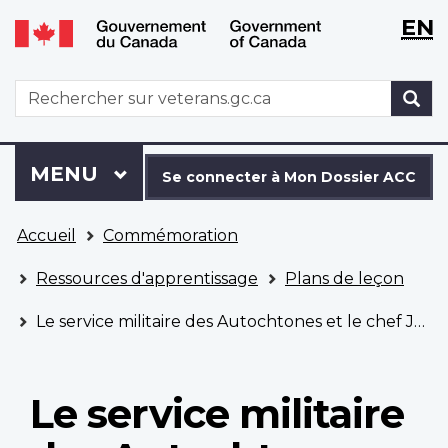
WxT
WxT
EN
Aller
Passer
Langu
Langu
au
à
contenu
la
switch
switch
WxT
R
principal
version
Search
HTML
simplifiée
form
Se
Menu
MENU
PRINCIPAL
connecter
Se connecter à Mon Dossier ACC
à
Vous
Mon
Accueil
Commémoration
êtes
Dossier
ici
ACC
Ressources d'apprentissage
Plans de leçon
Le service militaire des Autochtones et le chef Joseph Dreaver
Le service militaire