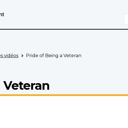
Aller
Passer
au
à
R
contenu
la
principal
version
HTML
simplifiée
es vidéos
Pride of Being a Veteran
a Veteran