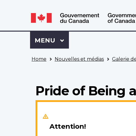
WxT
WxT
Language
Language
switcher
switcher
Se
Menu
MENU
PRINCIPAL
connecter
à
Vous
Mon
Home
Nouvelles et médias
Galerie d
êtes
Dossier
ici
ACC
Pride of Being 
Attention!