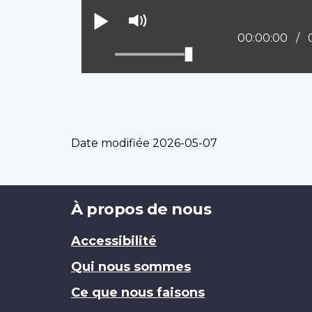
Lire
Activer
le
Position actue
00:00:00
mode
muet
Date modifiée
2026-05-07
Brand
À propos de nous
Accessibilité
Qui nous sommes
Ce que nous faisons