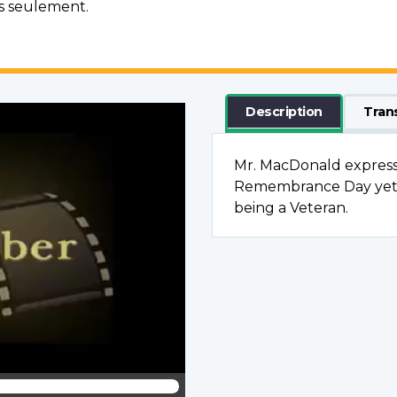
is seulement.
Description
Tran
Mr. MacDonald expresse
Remembrance Day yet ho
being a Veteran.