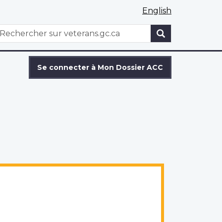
English
WxT
echercher
Search
form
Se connecter à Mon Dossier ACC