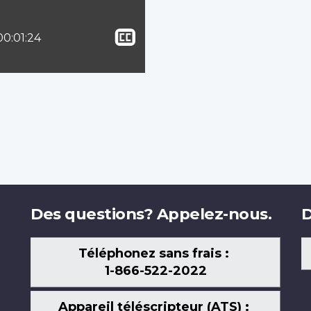
Afficher
lle :
Temps total :
00:01:24
le
sous-
titrage
Des questions? Appelez-nous.
D
Téléphonez sans frais :
1-866-522-2022
Appareil téléscripteur (ATS) :