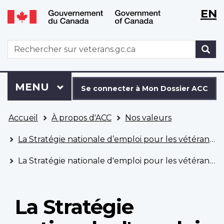
WxT
WxT
EN
Aller
Passer
Langu
Langu
au
à
contenu
la
switch
switch
WxT
R
principal
version
Search
HTML
simplifiée
form
Se
Menu
MENU
PRINCIPAL
connecter
Se connecter à Mon Dossier ACC
à
Vous
Mon
Accueil
À propos d'ACC
Nos valeurs
êtes
Dossier
ici
ACC
La Stratégie nationale d’emploi pour les vétérans et les vétéranes
La Stratégie nationale d'emploi pour les vétérans et les vétéranes
La Stratégie