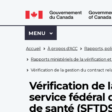
WxT
WxT
Language
Language
switcher
switcher
Se
Menu
MENU
PRINCIPAL
connecter
à
Vous
Mon
Accueil
À propos d'ACC
Rapports, poli
êtes
Dossier
ici
ACC
Rapports ministériels de la vérification et
Vérification de la gestion du contract re
Vérification de 
service fédéral
de santé (SFTDS