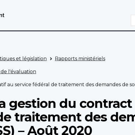
Aller
Passer
au
à
R
contenu
la
principal
version
HTML
simplifiée
tiques et législation
Rapports ministériels
 de l'évaluation
latif au service fédéral de traitement des demandes de 
la gestion du contract 
 de traitement des de
S) – Août 2020