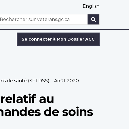
English
WxT
echercher
Search
form
Se connecter à Mon Dossier ACC
soins de santé (SFTDSS) – Août 2020
relatif au
mandes de soins