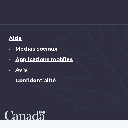
Brand
Aide
Médias sociaux
•
Applications mobiles
•
Avis
•
Confidentialité
•