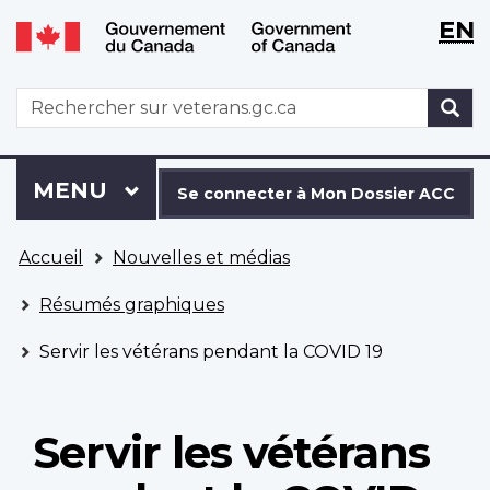
WxT
WxT
EN
Aller
Passer
Langu
Langu
au
à
contenu
la
switch
switch
WxT
R
principal
version
Search
HTML
simplifiée
form
Se
Menu
MENU
PRINCIPAL
connecter
Se connecter à Mon Dossier ACC
à
Vous
Mon
Accueil
Nouvelles et médias
êtes
Dossier
ici
ACC
Résumés graphiques
Servir les vétérans pendant la COVID 19
Servir les vétérans