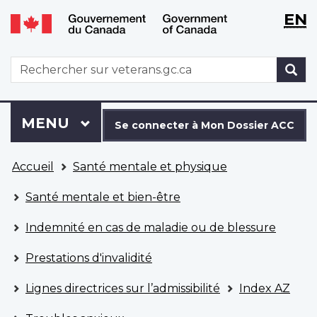
WxT
WxT
EN
Aller
Passer
Langu
Langu
au
à
contenu
la
switch
switch
WxT
R
principal
version
Search
HTML
simplifiée
form
Se
Menu
MENU
PRINCIPAL
connecter
Se connecter à Mon Dossier ACC
à
Vous
Mon
Accueil
Santé mentale et physique
êtes
Dossier
ici
ACC
Santé mentale et bien-être
Indemnité en cas de maladie ou de blessure
Prestations d'invalidité
Lignes directrices sur l’admissibilité
Index AZ